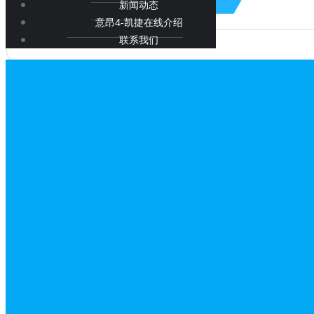
新闻动态
意昂4-凯捷在线介绍
联系我们
多年安全专注
注册意昂4-凯捷营销及分布情况以实现全局营销数据在线管理和
动态数据规划